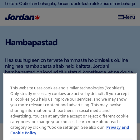
Ütle tere Ootie hambaharjale, Jordani uuele laste elektrilisele hambaharjale
Menu
Hambapastad
Hea suuhügieen on tervete hammaste hoidmiseks oluline
ning hea hambapasta aitab neid kaitsta. Jordani
hambapastad on loodud täiustatud koostisega, et pakkuda
sinu hammastele parimat võimalikku hooldust. Meie
hambapastad sisaldavad aktiivseid koostisosi, mis aitavad
This website uses cookies and similar technologies (“cookies”).
lahendada erinevaid hammaste ja suutervisega seotud
Only strictly necessary cookies are active by default. If you accept
probleeme. Pea meeles, et igaüks meist on erinev ning ka
all cookies, you help us improve our services, and we may show
meie hambad on ainulaadsed. Tutvu valikuga, leia oma
you more relevant content and advertising. This may involve
lemmik ja vali hambapasta, mis sobib just sulle.
sharing information with partners in social media and
advertising. You can at any time accept or reject different cookie
categories, or change your choices. Learn more about each
category by clicking “Cookie settings”. See also our
Privacy and
Cookie Policy.