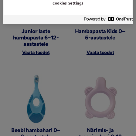
Cookies Settings
Junior laste
Hambapasta Kids 0–
hambapasta 6–12-
5-aastastele
aastastele
Vaata toodet
Vaata toodet
Beebi hambahari 0–
Närimis- ja