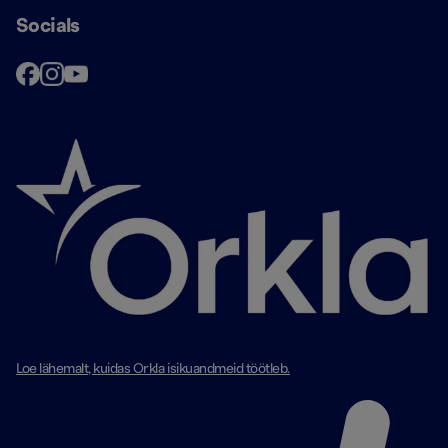
Socials
Loe lähemalt, kuidas Orkla isikuandmeid töötleb.