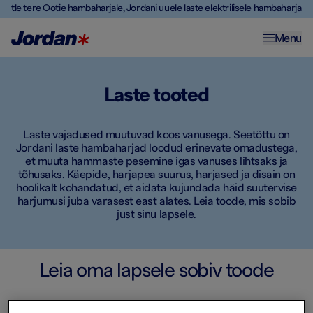
Ütle tere Ootie hambaharjale, Jordani uuele laste elektrilisele hambaharjale
Menu
Laste tooted
Laste vajadused muutuvad koos vanusega. Seetõttu on
Jordani laste hambaharjad loodud erinevate omadustega,
et muuta hammaste pesemine igas vanuses lihtsaks ja
tõhusaks. Käepide, harjapea suurus, harjased ja disain on
hoolikalt kohandatud, et aidata kujundada häid suutervise
harjumusi juba varasest east alates. Leia toode, mis sobib
just sinu lapsele.
Leia oma lapsele sobiv toode