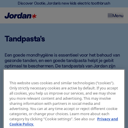
Discover Oootie, Jordan's new kids electric toothbrush
Menu
Tandpasta's
Een goede mondhygiëne is essentieel voor het behoud van
gezonde tanden, en een goede tandpasta helpt je gebit
optimaal te beschermen. De tandpasta's van Jordan zijn
ontwikkeld met geavanceerde formules om je tanden de
verzorging te geven die ze nodig hebben.
This website uses cookies and similar technologies (“cookies”).
Only strictly necessary cookies are active by default. If you accept
Onze tandpasta's bevatten actieve ingrediënten die
all cookies, you help us improve our services, and we may show
ondersteuning bieden bij verschillende
you more relevant content and advertising. This may involve
mondverzorgingsbehoeften. Omdat ieder gebit uniek is,
sharing information with partners in social media and
heeft iedereen andere wensen als het gaat om
advertising. You can at any time accept or reject different cookie
mondverzorging. Ontdek ons assortiment, vind jouw
categories, or change your choices. Learn more about each
favoriet en kies de tandpasta die het beste bij jou past.
category by clicking “Cookie settings”. See also our
Privacy and
Cookie Policy.