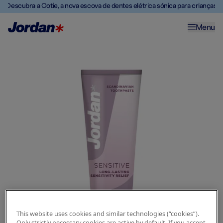
Descubra a Ootie, a nova escova de dentes elétrica sónica para crianças
Menu
This website uses cookies and similar technologies (“cookies”).
Only strictly necessary cookies are active by default. If you accept