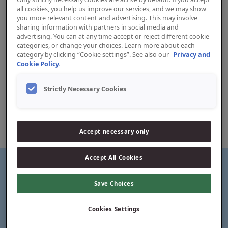
all cookies, you help us improve our services, and we may show
you more relevant content and advertising. This may involve
sharing information with partners in social media and
advertising. You can at any time accept or reject different cookie
categories, or change your choices. Learn more about each
Pasta Dentífrica Jordan Sensitive
category by clicking “Cookie settings”. See also our
Privacy and
Cookie Policy.
A pasta de dentes Jordan Sensitive contém uma fórmula
Strictly Necessary Cookies
suave desenvolvida para dentes e gengivas sensíveis. A
pasta de dentes contém xilitol e flúor para proteção contra
cáries. Alívio da sensibilidade clinicamente comprovado
quando utilizada duas vezes por dia. Desenvolvido e
produzido na Escandinávia.
Accept necessary only
Accept All Cookies
Save Choices
Fórmula suave para dentes e gengivas sensíveis
Cookies Settings