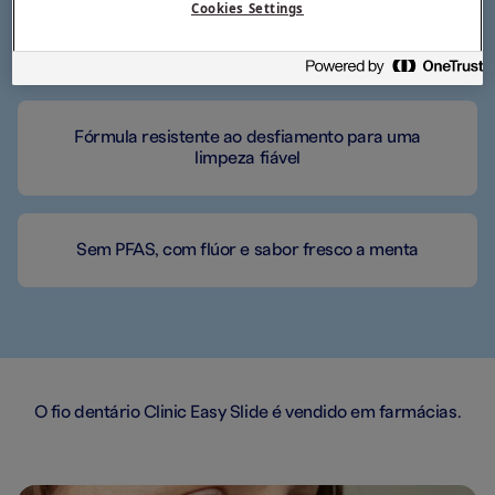
Cookies Settings
Desenvolvido para espaços pequenos
Fórmula resistente ao desfiamento para uma
limpeza fiável
Sem PFAS, com flúor e sabor fresco a menta
O fio dentário Clinic Easy Slide é vendido em farmácias.