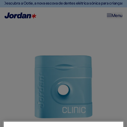
Descubra a Ootie, a nova escova de dentes elétrica sónica para crianças
Menu