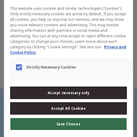
This website uses cookies and similar technologies (“cookies”).
Only strictly necessary cookies are active by default. If you accept
all cookies, you help us improve our services, and we may show
you more relevant content and advertising. This may involve
sharing information with partners in social media and
Fio dentário Clinic Easy Slide
advertising. You can at any time accept or reject different cookie
categories, or change your choices. Learn more about each
category by clicking “Cookie settings”. See also our
Privacy and
O Jordan Easy Slide é adaptado a espaços dentários
Cookie Policy.
estreitos. Este fio dentário é especialmente indicado para
quem tem espaços interdentários apertados.
Desliza facilmente entre os dentes, tem uma boa aderência
Strictly Necessary Cookies
e contém pasta dentífrica adicionada, proporcionando um
hálito fresco e uma sensação imediata de bem-estar.
Accept necessary only
Accept All Cookies
Fita fina e suave para um deslizamento fácil entre os
dentes
Save Choices