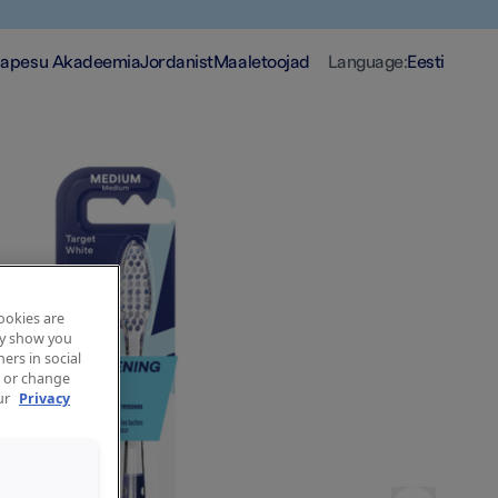
apesu Akadeemia
Jordanist
Maaletoojad
Language
:
Eesti
cookies are
may show you
ers in social
, or change
our
Privacy