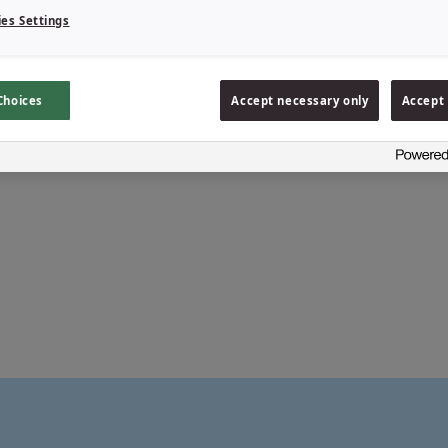
es Settings
 mis on loodud
de ennetamiseks
dmiseks.
Choices
Accept necessary only
Accept 