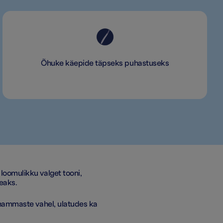
Õhuke käepide täpseks puhastuseks
oomulikku valget tooni,
eaks.
 hammaste vahel, ulatudes ka