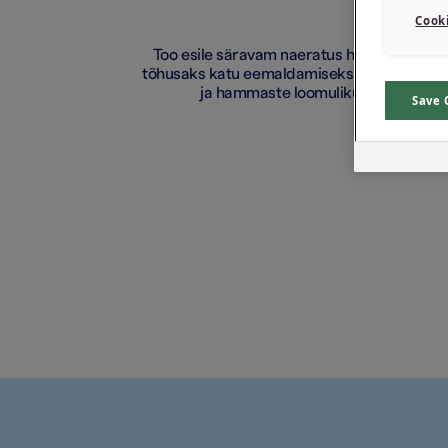
Cooki
Too esile säravam naeratus hambaharjaga,
tõhusaks katu eemaldamiseks, hambaauku
ja hammaste loomuliku valgena hoi
Save 