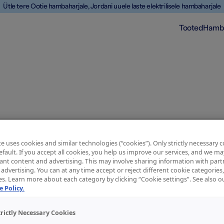
Ütle tere Ootie hambaharjale, Jordani uuele laste elektrilisele hambaharjale
Tooted
Hamb
e uses cookies and similar technologies (“cookies”). Only strictly necessary 
default. If you accept all cookies, you help us improve our services, and we 
ant content and advertising. This may involve sharing information with partn
advertising. You can at any time accept or reject different cookie categories
es. Learn more about each category by clicking “Cookie settings”. See also 
White
 Policy.
i
trictly Necessary Cookies