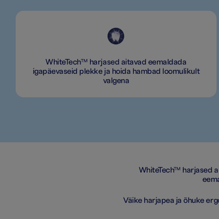
WhiteTech™ harjased aitavad eemaldada
igapäevaseid plekke ja hoida hambad loomulikult
valgena
WhiteTech™ harjased ai
eema
Väike harjapea ja õhuke erg