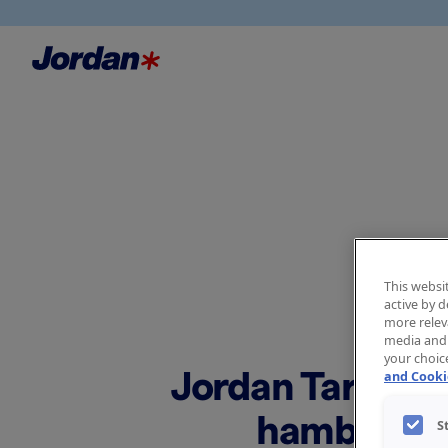
This websit
active by 
more relev
media and 
your choic
Jordan Target 
and Cookie
hambahar
S