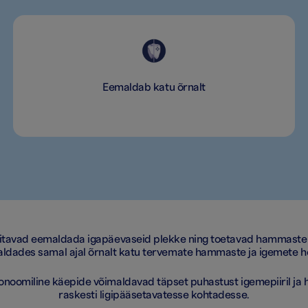
Eemaldab katu õrnalt
tavad eemaldada igapäevaseid plekke ning toetavad hammaste l
ldades samal ajal õrnalt katu tervemate hammaste ja igemete h
onoomiline käepide võimaldavad täpset puhastust igemepiiril ja
raskesti ligipääsetavatesse kohtadesse.