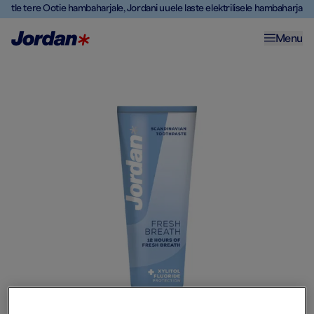
Ütle tere Ootie hambaharjale, Jordani uuele laste elektrilisele hambaharjale
Menu