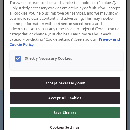
This website uses cookies and similar technologies (“cookies”).
Only strictly necessary cookies are active by default. If you accept
all cookies, you help us improve our services, and we may show
you more relevant content and advertising. This may involve
sharing information with partners in social media and
advertising. You can at any time accept or reject different cookie
Jordan Fresh Breath hambapasta
categories, or change your choices. Learn more about each
category by clicking “Cookie settings”. See also our
Privacy and
Cookie Policy.
Jordan Fresh Breath hambapasta täiustatud koostis aitab
tõhusalt võidelda halva hingeõhuga ning hoida suu värskena
kuni 12 tundi. Hambapasta sisaldab täiendavat kogust
Strictly Necessary Cookies
tsinki, mis aitab aktiivselt vähendada halba hingeõhku.
Koostises olev Optafresh® on kliiniliselt tõestatud toimega
koostisosa, mis aitab vähendada halba hingeõhku. Õrn
koostis hoolitseb samal ajal hambaemaili eest.
Accept necessary only
Accept All Cookies
Save Choices
Kuni 12 tundi värskust
Cookies Settings