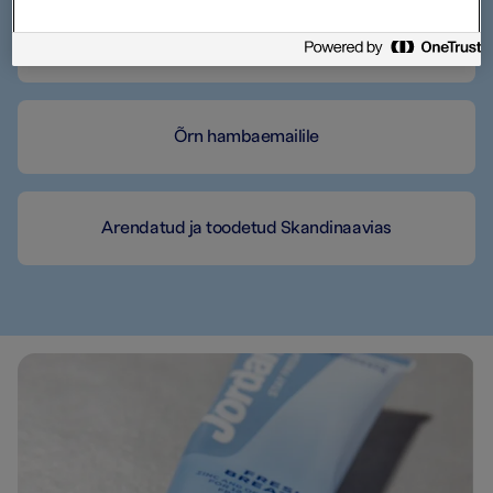
Aitab ennetada halba hingeõhku
Õrn hambaemailile
Arendatud ja toodetud Skandinaavias