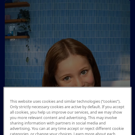
This website uses cookies and similar technologies (“cookies”).
Only strictly necessary cookies are active by default. If you accept
all cookies, you help us improve our services, and we may show
you more relevant content and advertising. This may involve
sharing information with partners in social media and
advertising. You can at any time accept or reject different cookie
categories, or change your choices. Learn more about each