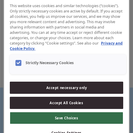
This website uses cookies and similar technologies (“cookies”).
Only strictly necessary cookies are active by default. If you accept
all cookies, you help us improve our services, and we may show
you more relevant content and advertising. This may involve
sharing information with partners in social media and
advertising. You can at any time accept or reject different cookie
categories, or change your choices. Learn more about each
Fio dentário Jordan Easy Slide
category by clicking “Cookie settings”. See also our
Privacy and
Cookie Policy.
O fio dentário Jordan Easy Slide é uma fita de
monofilamento resistente e resistente ao desfiamento. É
Strictly Necessary Cookies
revestido com uma cera antiaderente, facilitando o
deslizamento entre dentes apertados e abaixo da linha da
gengiva.
Accept necessary only
Accept All Cookies
Desliza facilmente entre os dentes
Save Choices
Cookies Settings