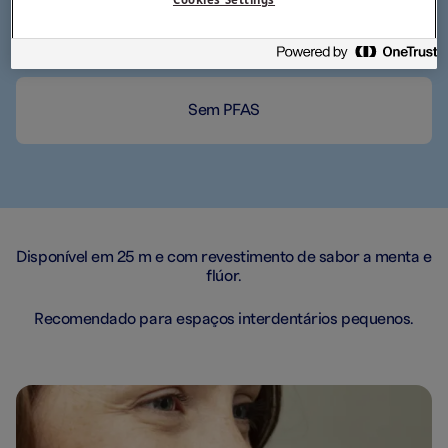
Fio fino e suave que não se desfaz
Sem PFAS
Disponível em 25 m e com revestimento de sabor a menta e
flúor.
Recomendado para espaços interdentários pequenos.