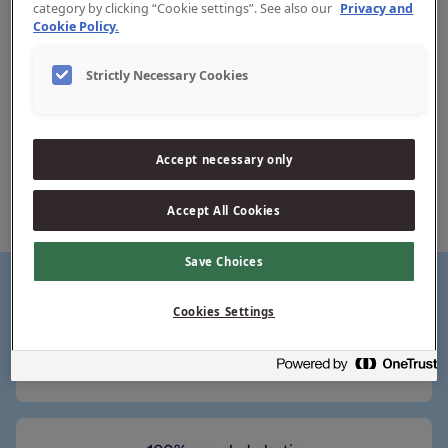
category by clicking “Cookie settings”. See also our
Privacy and
Cookie Policy.
Strictly Necessary Cookies
Easy Clean Flosser Refill
Accept necessary only
De flosskop is eenvoudig te vervangen met een navulling.
Easy Clean Refill is een losse flosskop die je gemakkelijk op
de Easy Clean Flosser kunt klikken. Nog nooit was flossen
Accept All Cookies
zo eenvoudig!
Save Choices
Cookies Settings
Eenvoudig vervangbare flosskoppen voor Jordan
flossers