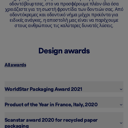
οδοντόβουρτσες, στο να προσφέρουμε πλέον όλα όσα
χρειάζεστε για τη σωστή φροντίδα των δοντιών σας. Από
οδοντόκρεμες και οδοντικό νήμα μέχρι προϊόντα για
ειδικές ανάγκες, η αποστολή μας είναι να παρέχουμε
στους ανθρώπους τις καλύτερες δυνατές λύσεις.
Design awards
All awards
WorldStar Packaging Award 2021
Jordan Clean Smile Care
Product of the Year in France, Italy, 2020
Jordan received the award for the Clean Smile Care 
Jordan Clean Smile Care toothbrush
packaging made of 100% recycled paper. WorldStar is an 
Scanstar award 2020 for ​recycled paper 
international and highly regarded packaging competition.