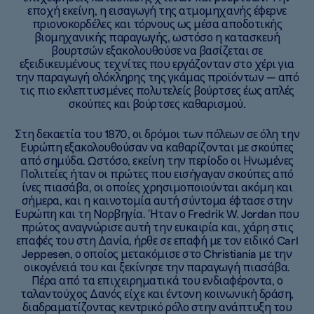
εποχή εκείνη, η εισαγωγή της ατμομηχανής έφερνε
πριονοκορδέλες και τόρνους ως μέσα αποδοτικής
βιομηχανικής παραγωγής, ωστόσο η κατασκευή
βουρτσών εξακολουθούσε να βασίζεται σε
εξειδικευμένους τεχνίτες που εργάζονταν στο χέρι για
την παραγωγή ολόκληρης της γκάμας προϊόντων — από
τις πιο εκλεπτυσμένες πολυτελείς βούρτσες έως απλές
σκούπες και βούρτσες καθαρισμού.
Στη δεκαετία του 1870, οι δρόμοι των πόλεων σε όλη την
Ευρώπη εξακολουθούσαν να καθαρίζονται με σκούπες
από σημύδα. Ωστόσο, εκείνη την περίοδο οι Ηνωμένες
Πολιτείες ήταν οι πρώτες που εισήγαγαν σκούπες από
ίνες πιασάβα, οι οποίες χρησιμοποιούνται ακόμη και
σήμερα, και η καινοτομία αυτή σύντομα έφτασε στην
Ευρώπη και τη Νορβηγία. Ήταν ο Fredrik W. Jordan που
πρώτος αναγνώρισε αυτή την ευκαιρία και, χάρη στις
επαφές του στη Δανία, ήρθε σε επαφή με τον ειδικό Carl
Jeppesen, ο οποίος μετακόμισε στο Christiania με την
οικογένειά του και ξεκίνησε την παραγωγή πιασάβα.
Πέρα από τα επιχειρηματικά του ενδιαφέροντα, ο
ταλαντούχος Δανός είχε και έντονη κοινωνική δράση,
διαδραματίζοντας κεντρικό ρόλο στην ανάπτυξη του