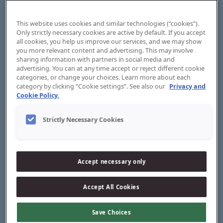
περιπλανώμενος τεχνίτης στην Κεντρική Ευρώπη, ο
Wilhelm Jordan επέστρεψε στην Κοπεγχάγη και ίδρυσε το
δικό του κατάστημα κατασκευής χτενών. Ωστόσο, δεν
This website uses cookies and similar technologies (“cookies”).
του απέφερε αρκετά χρήματα για να ζήσει, με
Only strictly necessary cookies are active by default. If you accept
αποτέλεσμα το 1837 να το κλείσει και να ταξιδέψει μαζί
all cookies, you help us improve our services, and we may show
με δύο συναδέλφους του κατασκευαστές χτενών στο
you more relevant content and advertising. This may involve
Christiania — όπως ονομαζόταν τότε το Όσλο,
sharing information with partners in social media and
advertising. You can at any time accept or reject different cookie
πρωτεύουσα της Νορβηγίας — για να αναζητήσουν την
categories, or change your choices. Learn more about each
τύχη τους εκεί. Οι τρεις τους ίδρυσαν μια μικρή
category by clicking “Cookie settings”. See also our
Privacy and
επιχείρηση κατασκευής χτενών στο κέντρο της πόλης
Cookie Policy.
στις 5 Αυγούστου 1837, η οποία σήμερα έχει εξελιχθεί σε
ένα από τα κορυφαία εργοστάσια βουρτσών στην
Ευρώπη.
Strictly Necessary Cookies
Την ίδια περίοδο, ο Wilhelm Jordan υπέβαλε αίτηση για
νορβηγική υπηκοότητα, η οποία εγκρίθηκε στις 19
Ιανουαρίου 1838. Μετά την ολοκλήρωση του όρκου, του
Accept necessary only
απονεμήθηκε η υπηκοότητα και ο τίτλος του μάστορα
κατασκευαστή χτενών στο Christiania. Οι τελικές τυπικές
διαδικασίες περιλάμβαναν την προσκόμιση ενός
Accept All Cookies
εγγράφου στο αστυνομικό τμήμα εντός οκτώ ημερών και
την καταβολή του σχετικού τέλους στον δικαστικό
Save Choices
λειτουργό.