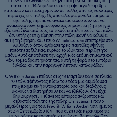
Το 1858, το Christiania επλήγη από μεγάλη πυρκαγιά, η
οποία στις 14 Απριλίου κατέστρεψε μεγάλο αριθμό
κατοικιών και περιεχομένων σε πολλές από τις καλύτερες
περιοχές της πόλης. Ως αποτέλεσμα, μεγάλα τμήματα
της πόλης έπρεπε να ανακατασκευαστούν και να
ανακαινιστούν, δημιουργώντας σημαντική ζήτηση για
εξωτικά ξύλα από τους τοπικούς επιπλοποιούς. Και πάλι,
δεν υπήρχε επιχείρηση στην πόλη ικανή να καλύψει
αυτή τη ζήτηση, και έτσι ο Wilhelm Jordan επέστρεψε στο
Αμβούργο, όπου αγόρασε τρεις παρτίδες υψηλής
ποιότητας ξυλείας, κυρίως το ιδιαίτερα περιζήτητο
μαόνι. Αυτό αποτέλεσε την αρχή ενός ακόμη σημαντικού
νέου τομέα δραστηριότητας, αυτή τη φορά στο εμπόριο
ξυλείας και την παραγωγή λεπτών καπλαμάδων.
Ο Wilhelm Jordan πέθανε στις 19 Μαρτίου 1879, σε ηλικία
70 ετών, αφήνοντας πίσω του τόσο μια ακμάζουσα
επιχειρηματική αυτοκρατορία όσο και διαδόχους
ικανούς να διατηρήσουν και να εξελίξουν ό,τι είχε
δημιουργήσει. Πέθανε ως εύπορος άνθρωπος και
σεβαστός πολίτης της πόλης Christiania. Ήταν ο
μεγαλύτερος γιος του, Fredrik William Jordan, γεννημένος
στις 4 Σεπτεμβρίου 1841, που ανέπτυξε περαιτέρω τις
επιχειρήσεις κατασκευής χτενών και βουρτσών. Την