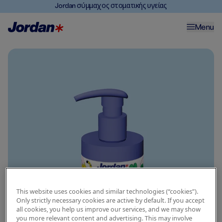
Jordan σύμμαχος στοματικής υγείας
Menu
This website uses cookies and similar technologies (“cookies”).
Only strictly necessary cookies are active by default. If you accept
all cookies, you help us improve our services, and we may show
you more relevant content and advertising. This may involve