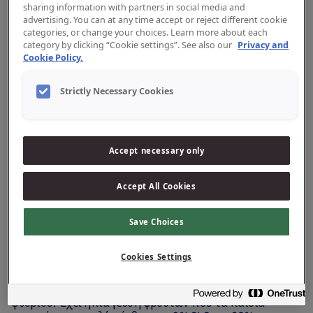
sharing information with partners in social media and
advertising. You can at any time accept or reject different cookie
categories, or change your choices. Learn more about each
category by clicking “Cookie settings”. See also our
Privacy and
Cookie Policy.
Strictly Necessary Cookies
Jordan Παιδική Οδοντόκρεμα με
Αντλία για Παιδιά 6-12 Χρονών
Η δημοφιλής παιδική μας οδοντόκρεμα σε συσκευασία με
Accept necessary only
αντλία κάνει το βούρτσισμα πιο εύκολο, διασκεδαστικό
και ελκυστικό. Η αντλία επιτρέπει εύκολη δοσομέτρηση
Accept All Cookies
με ένα μόνο πάτημα και είναι εύχρηστη για τα παιδιά.
1 αντλία οδοντόκρεμας (150ml) = 3 σωληνάρια
Save Choices
οδοντόκρεμας (3x50ml)
Cookies Settings
Τα μόνιμα δόντια του παιδιού σας χρειάζονται ιδιαίτερη
φροντίδα. Γι’ αυτό η οδοντόκρεμά μας έχει αναπτυχθεί
ειδικά για παιδιά 6–12 ετών, με το συνιστώμενο επίπεδο
φθορίου. Έχει ήπια γεύση φρούτων που τα παιδιά